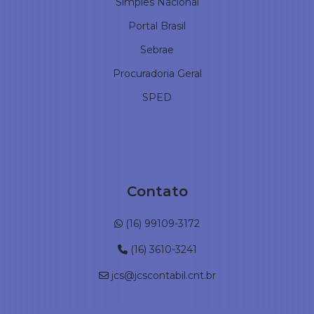
Simples Nacional
Portal Brasil
Sebrae
Procuradoria Geral
SPED
Contato
(16) 99109-3172
(16) 3610-3241
jcs@jcscontabil.cnt.br