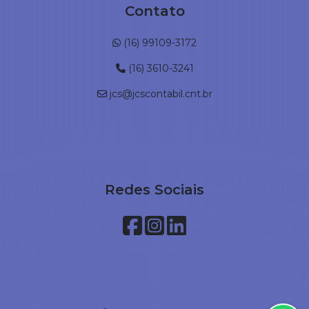
Contato
(16) 99109-3172
(16) 3610-3241
jcs@jcscontabil.cnt.br
Redes Sociais