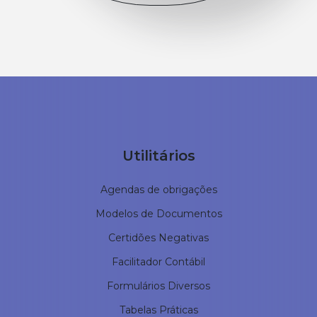
Utilitários
Agendas de obrigações
Modelos de Documentos
Certidões Negativas
Facilitador Contábil
Formulários Diversos
Tabelas Práticas